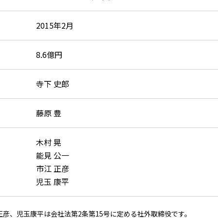
2015年2月
8.6億円
寺下 史郎
藤原 豊
木村 晃
能見 公一
市江 正彦
児玉 康平
正彦、児玉康平は会社法第2条第15号に定める社外取締役です。